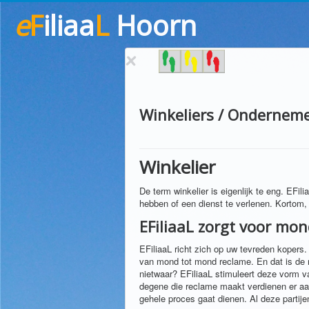
e
F
iliaa
L
Hoorn
Winkeliers / Ondernem
Winkelier
De term winkelier is eigenlijk te eng. EFi
hebben of een dienst te verlenen. Kortom, 
EFiliaaL zorgt voor mo
EFiliaaL richt zich op uw tevreden kopers
van mond tot mond reclame. En dat is de 
nietwaar? EFiliaaL stimuleert deze vorm v
degene die reclame maakt verdienen er aa
gehele proces gaat dienen. Al deze partije