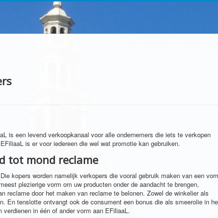
ers
liaaL is een levend verkoopkanaal voor alle ondernemers die iets te verkopen
EFiliaaL is er voor iedereen die wel wat promotie kan gebruiken.
nd tot mond reclame
. Die kopers worden namelijk verkopers die vooral gebruik maken van een vor
meest plezierige vorm om uw producten onder de aandacht te brengen,
an reclame door het maken van reclame te belonen. Zowel de winkelier als
n. En tenslotte ontvangt ook de consument een bonus die als smeerolie in he
n verdienen in één of ander vorm aan EFiliaaL.