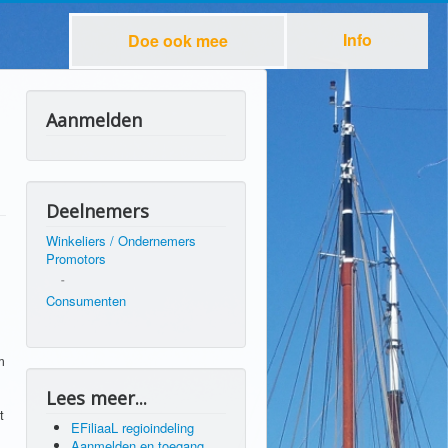
Info
Doe ook mee
Aanmelden
Deelnemers
Winkeliers / Ondernemers
Promotors
-
Consumenten
m
Lees meer...
t
EFiliaaL regioindeling
Aanmelden en toegang